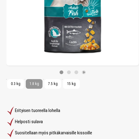
0.3 kg
1.8 kg
7.5 kg
15 kg
Erityisen tuoreella lohella
Helposti sulava
Suositellaan myös pitkäkarvaisille kissoille