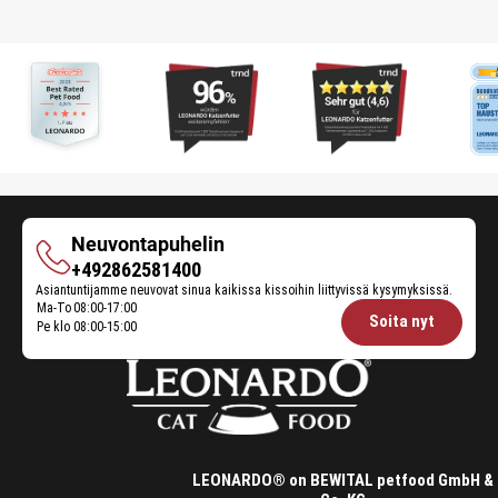
Neuvontapuhelin
Neuvontapuhelin
+492862581400
Asiantuntijamme neuvovat sinua kaikissa kissoihin liittyvissä kysymyksissä.
Ma-To
08:00-17:00
Opening
Soita nyt
Pe klo
08:00-15:00
hours
Feeding
Advice:
LEONARDO® on BEWITAL petfood GmbH &