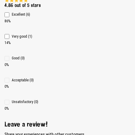
Average rating 4.8 of 5 Stars
4.86 out of 5 stars
Excellent (6)
86%
Very good (1)
14%
Good (0)
0%
Acceptable (0)
0%
Unsatisfactory (0)
0%
Leave a review!
Share your experiences with other customers.