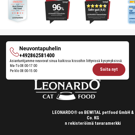
Neuvontapuhelin
Neuvontapuhelin
+492862581400
Asiantuntijamme neuvovat sinua kaikissa kissoihin liittyvissä kysymyksissä.
Ma-To
08:00-17:00
Opening
Soita nyt
Pe klo
08:00-15:00
hours
Feeding
Advice:
LEONARDO® on BEWITAL petfood GmbH &
Co. KG
n rekisteröimä tavaramerkki