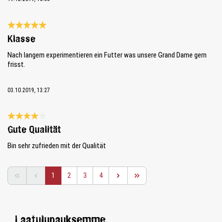
Review with rating of 5 out of 5 stars
Klasse
Nach langem experimentieren ein Futter was unsere Grand Dame gern
frisst.
03.10.2019, 13:27
Review with rating of 4 out of 5 stars
Gute Qualität
Bin sehr zufrieden mit der Qualität
Page
Page
Page
Page
1
2
3
4
Laatulupauksemme