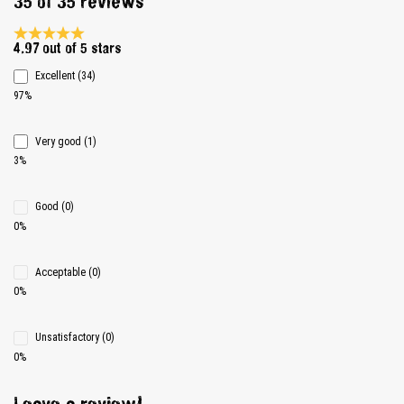
35 of 35 reviews
Average rating 4.9 of 5 Stars
4.97 out of 5 stars
Excellent (34)
97%
Very good (1)
3%
Good (0)
0%
Acceptable (0)
0%
Unsatisfactory (0)
0%