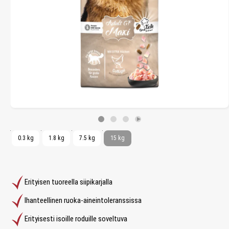
0.3 kg
1.8 kg
7.5 kg
15 kg
Erityisen tuoreella siipikarjalla
Ihanteellinen ruoka-aineintoleranssissa
Erityisesti isoille roduille soveltuva