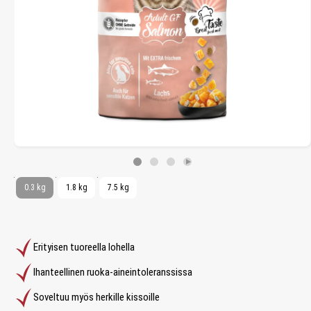
0.3 kg
1.8 kg
7.5 kg
Erityisen tuoreella lohella
Ihanteellinen ruoka-aineintoleranssissa
Soveltuu myös herkille kissoille