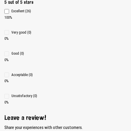
Average rating 5 of 5 Stars
5 out of 5 stars
Excellent (26)
100%
Very good (0)
0%
Good (0)
0%
Acceptable (0)
0%
Unsatisfactory (0)
0%
Leave a review!
Share your experiences with other customers.