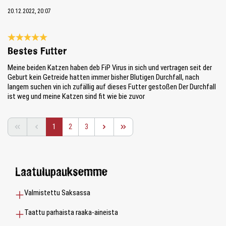
20.12.2022, 20:07
Review with rating of 5 out of 5 stars
Bestes Futter
Meine beiden Katzen haben deb FiP Virus in sich und vertragen seit der
Geburt kein Getreide hatten immer bisher Blutigen Durchfall, nach
langem suchen vin ich zufällig auf dieses Futter gestoßen Der Durchfall
ist weg und meine Katzen sind fit wie bie zuvor
Page
Page
Page
1
2
3
Laatulupauksemme
Valmistettu Saksassa
Taattu parhaista raaka-aineista