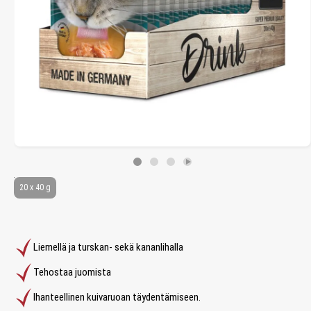
20 x 40 g
Liemellä ja turskan- sekä kananlihalla
Tehostaa juomista
Ihanteellinen kuivaruoan täydentämiseen.