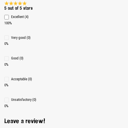
Average rating 5 of 5 Stars
5 out of 5 stars
Excellent (4)
100%
Very good (0)
0%
Good (0)
0%
Acceptable (0)
0%
Unsatisfactory (0)
0%
Leave a review!