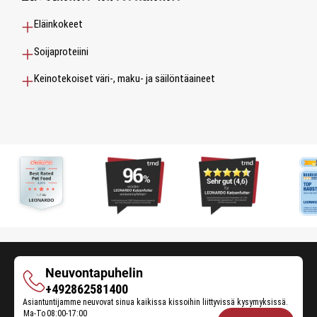
Eläinkokeet
Soijaproteiini
Keinotekoiset väri-, maku- ja säilöntäaineet
Neuvontapuhelin
Neuvontapuhelin
+492862581400
Asiantuntijamme neuvovat sinua kaikissa kissoihin liittyvissä kysymyksissä.
Ma-To
08:00-17:00
Opening