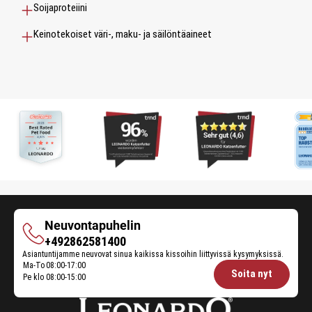
Soijaproteiini
Keinotekoiset väri-, maku- ja säilöntäaineet
Neuvontapuhelin
Neuvontapuhelin
+492862581400
Asiantuntijamme neuvovat sinua kaikissa kissoihin liittyvissä kysymyksissä.
Ma-To
08:00-17:00
Opening
Soita nyt
Pe klo
08:00-15:00
hours
Feeding