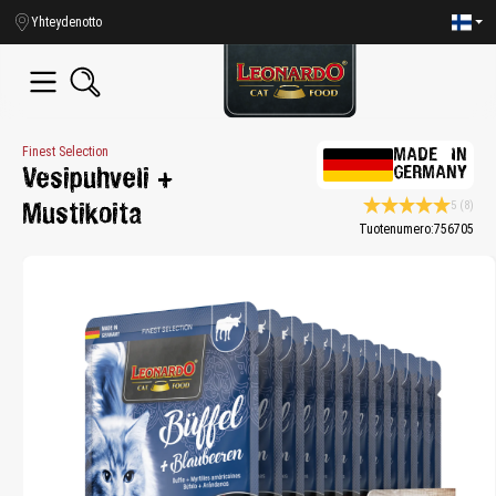
in content
Yhteydenotto
Finest Selection
MADE IN
GERMANY
Vesipuhveli +
5
(8)
Mustikoita
Average rating 5 of 
Tuotenumero:
756705
Skip image gallery