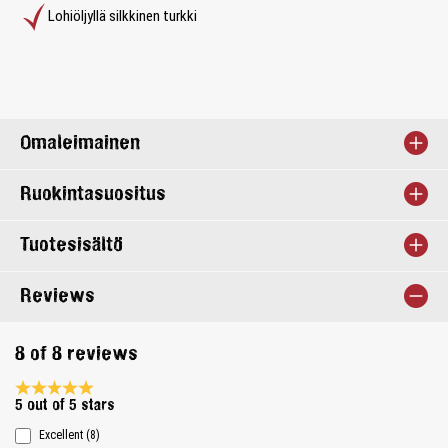
Lohiöljyllä silkkinen turkki
Omaleimainen
Ruokintasuositus
Tuotesisältö
Reviews
8 of 8 reviews
Average rating 5 of 5 Stars
5 out of 5 stars
Excellent (8)