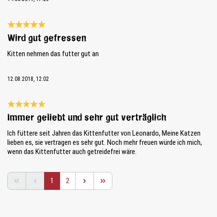
Review with rating of 5 out of 5 stars
Wird gut gefressen
Kitten nehmen das futter gut an
12.08.2018, 12:02
Review with rating of 5 out of 5 stars
Immer geliebt und sehr gut verträglich
Ich füttere seit Jahren das Kittenfutter von Leonardo, Meine Katzen
lieben es, sie vertragen es sehr gut. Noch mehr freuen würde ich mich,
wenn das Kittenfutter auch getreidefrei wäre.
Page
Page
1
2