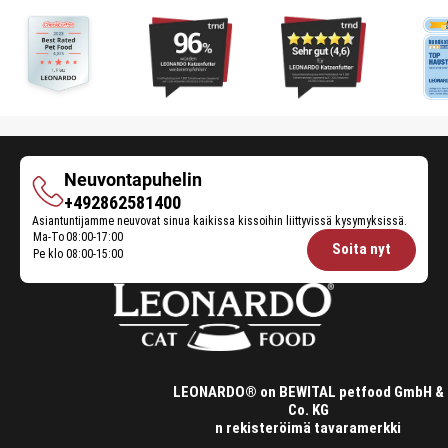
Neuvontapuhelin
Neuvontapuhelin
+492862581400
Asiantuntijamme neuvovat sinua kaikissa kissoihin liittyvissä kysymyksissä.
Ma-To
08:00-17:00
Opening
Soita nyt
Pe klo
08:00-15:00
hours
Feeding
Advice:
LEONARDO® on BEWITAL petfood GmbH &
Co. KG
n rekisteröimä tavaramerkki