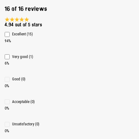
16 of 16 reviews
Average rating 4.9 of 5 Stars
4.94 out of 5 stars
Excellent (15)
94%
Very good (1)
6%
Good (0)
0%
Acceptable (0)
0%
Unsatisfactory (0)
0%