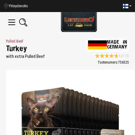
in content
Yhteydenotto
Pulled Beef
MADE IN
GERMANY
Turkey
with extra Pulled Beef
4,67
(3)
Average rating 4.6 of 5
Tuotenumero:
756525
Skip image gallery