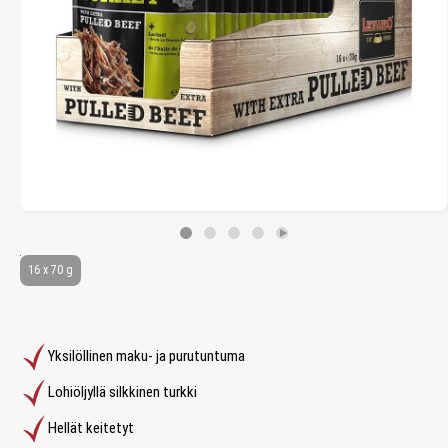
16 x 70 g
Yksilöllinen maku- ja purutuntuma
Lohiöljyllä silkkinen turkki
Hellät keitetyt