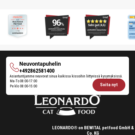
Neuvontapuhelin
Neuvontapuhelin
+492862581400
Asiantuntijamme neuvovat sinua kaikissa kissoihin liittyvissä kysymyksissä.
Ma-To
08:00-17:00
Opening
Soita nyt
Pe klo
08:00-15:00
hours
Feeding
Advice:
LEONARDO® on BEWITAL petfood GmbH &
Co. KG