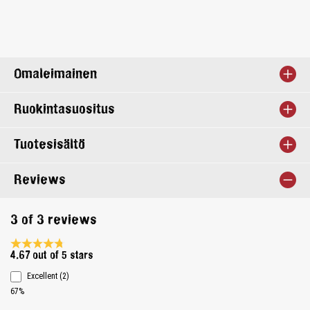
Omaleimainen
Ruokintasuositus
Tuotesisältö
Reviews
3 of 3 reviews
Average rating 4.6 of 5 Stars
4.67 out of 5 stars
Excellent (2)
67%