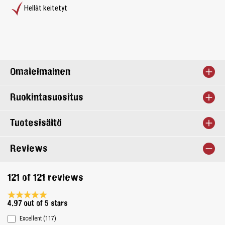
Hellät keitetyt
Omaleimainen
Ruokintasuositus
Tuotesisältö
Reviews
121 of 121 reviews
Average rating 4.9 of 5 Stars
4.97 out of 5 stars
Excellent (117)