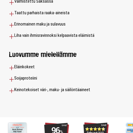
Valmistettu Saksassa
Taattu parhaista raaka-aineista
Erinomainen maku ja sulavuus
Liha vain ihmisravinnoksi kelpaavista eläimistä
Luovumme mielellämme
Eläinkokeet
Soijaproteiini
Keinotekoiset väri-, maku- ja säilöntäaineet