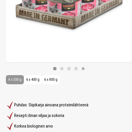
6 x 200 g
6 x 400 g
6 x 800 g
Puhdas: Siipikarja ainoana proteiinilähteenä
Resepti ilman viljaa ja sokeria
Korkea biologinen arvo