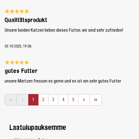
Review with rating of 5 out of 5 stars
Qualitätsprodukt
Unsere beiden Katzen lieben dieses Futter, wir sind sehr zufrieden!
03.10.2025, 19:06
Review with rating of 5 out of 5 stars
gutes Futter
unsere Mietzen fressen es gerne und es ist ein sehr gutes Futter
Page
Page
Page
Page
Page
1
2
3
4
5
Laatulupauksemme