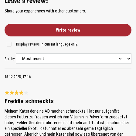
Leave a review!
Share your experiences with other customers.
Write review
Display reviews in current language only.
Sort by
15.12.2025, 17:16
Review with rating of 4 out of 5 stars
Freddie schmeckts
Meinem Kater der eine AD machen schmeckts. Hat nur aufgehört
dieses Futter zu fressen weil ich ihm Vitamin in Pulverform zugesetzt
habe,...Fehler. Seitdem rührt er es nicht mehr an. Pferd ist ja schon eher
ein spezieller Exot,...dafür hat er es aber sehr gerne tagtäglich
gefressen. Aber ich und mein Kater sind sowieso überzeugt von der