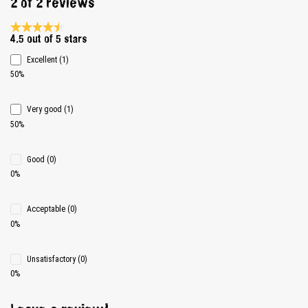
2 of 2 reviews
Average rating 4.5 of 5 Stars
4.5 out of 5 stars
Excellent (1)
50%
Very good (1)
50%
Good (0)
0%
Acceptable (0)
0%
Unsatisfactory (0)
0%