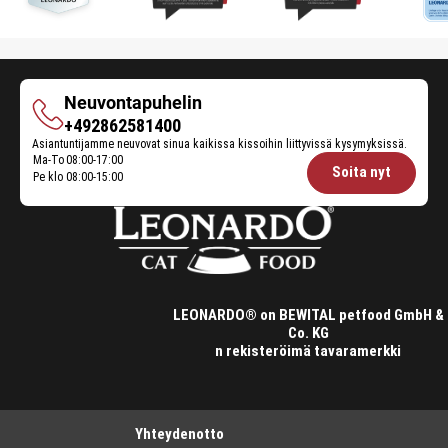
Neuvontapuhelin
Neuvontapuhelin
+492862581400
Asiantuntijamme neuvovat sinua kaikissa kissoihin liittyvissä kysymyksissä.
Ma-To
08:00-17:00
Opening
Soita nyt
Pe klo
08:00-15:00
hours
Feeding
Advice:
LEONARDO® on BEWITAL petfood GmbH &
Co. KG
n rekisteröimä tavaramerkki
Yhteydenotto