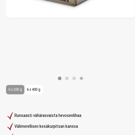
6 x 200 g
6 x 400 g
Runsaasti vähärasvaista hevosenlihaa
Välimerellisen kesäkurpitsan kanssa