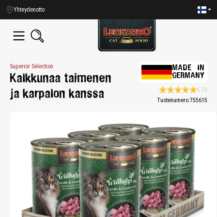
in content
Yhteydenotto
Superior Selection
MADE IN
GERMANY
Kalkkunaa taimenen
5
(3)
ja karpalon kanssa
Average rating 5 of 
Tuotenumero:
755615
Skip image gallery