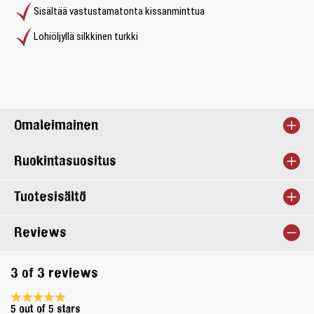
Sisältää vastustamatonta kissanminttua
Lohiöljyllä silkkinen turkki
Omaleimainen
Ruokintasuositus
Tuotesisältö
Reviews
3 of 3 reviews
Average rating 5 of 5 Stars
5 out of 5 stars