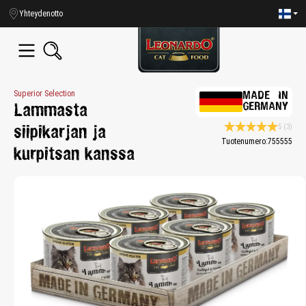
in content
Yhteydenotto
Superior Selection
MADE IN
GERMANY
Lammasta
5
(3)
siipikarjan ja
Average rating 5 of 
Tuotenumero:
755555
kurpitsan kanssa
Skip image gallery