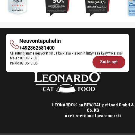
Neuvontapuhelin
Neuvontapuhelin
+492862581400
Asiantuntijamme neuvovat sinua kaikissa kissoihin liittyvissä kysymyksissä.
Ma-To
08:00-17:00
Opening
Soita nyt
Pe klo
08:00-15:00
hours
Feeding
Advice:
LEONARDO® on BEWITAL petfood GmbH &
Co. KG
n rekisteröimä tavaramerkki