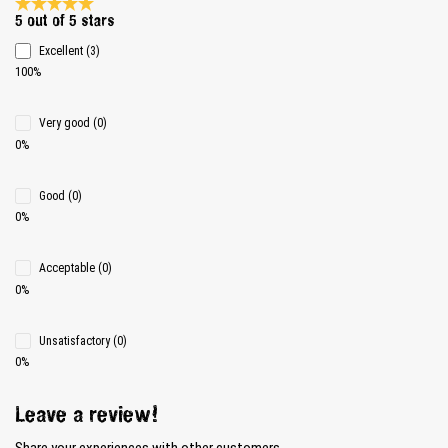
Average rating 5 of 5 Stars
5 out of 5 stars
Excellent (3)
100%
Very good (0)
0%
Good (0)
0%
Acceptable (0)
0%
Unsatisfactory (0)
0%
Leave a review!