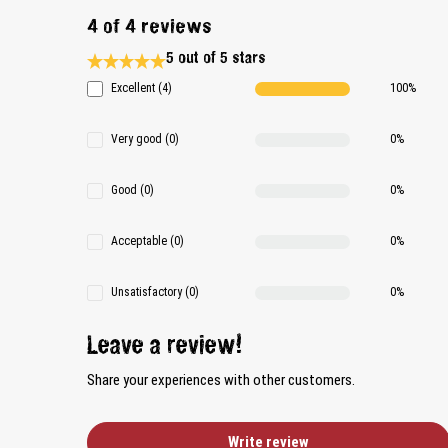
4 of 4 reviews
5 out of 5 stars
Average rating 5 of 5 Stars
Excellent (4)
100%
Very good (0)
0%
Good (0)
0%
Acceptable (0)
0%
Unsatisfactory (0)
0%
Leave a review!
Share your experiences with other customers.
Write review