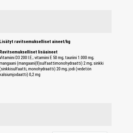
Lisätyt ravitsemukselliset aineet/kg
Ravitsemukselliset lisäaineet
Vitamiini D3 200 I.E.; vitamiini E 50 mg; tauriini 1.000 mg;
mangaani (mangaani(II)sulfaattimonohydraatti) 2 mg; sinkki
(sinkkisulfaatti, monohydraatti) 20 mg; jodi (vedetön
kalsiumjodaatti) 0,2 mg