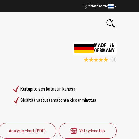
Yhteydenotto
MADE IN
GERMANY
5
(4)
Average rating 5 of 5 Stars
Kuitupitoisen bataatin kanssa
Sisältää vastustamatonta kissanminttua
Analysis chart (PDF)
Yhteydenotto