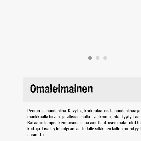
Omaleimainen
Peuran- ja naudanliha: Kevyttä, korkealaatuista naudanlihaa ja
maukkaalla hirven- ja villisianlihalla - valikoima, joka tyydyttä
Bataatin lempeä kermaisuus lisää ainutlaatuisen maku-ulottu
kuituja. Lisätty lohiöljy antaa turkille silkkisen kiillon mon
ansiosta.