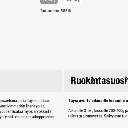
Tuotenumero:
755545
Ruokintasuosi
 sisäelimiä, joita täydennetään
Täysravinto aikuisille kissoille 
ä vaativimmatkin lihansyöjät.
Aikuisille 3-5kg kissoille 200-400g 
vuuden lisäksi myös arvokkaita
raikasta juomavettä. Säilyy avattun
ityydyttymättömien rasvahappojensa