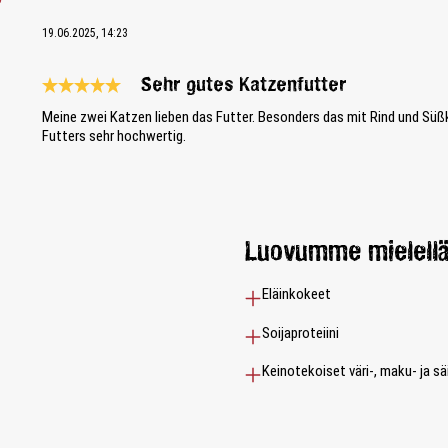
19.06.2025, 14:23
Sehr gutes Katzenfutter
Review with rating of 5 out of 5 stars
Meine zwei Katzen lieben das Futter. Besonders das mit Rind und Süßk
Futters sehr hochwertig.
Luovumme mielel
Eläinkokeet
Soijaproteiini
Keinotekoiset väri-, maku- ja s