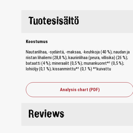
Tuotesisältö
Koostumus
Nautanlihaa, -sydäntä, -maksaa, -keuhkoja (40 %); naudan ja
riistan lihaliemi (28,8 %); kauriinlihaa (peura, villisika) (26 %);
bataatti (4 %); mineraalit (0,5 %); munankuoret*¹ (0,5 %);
lohiöljy (0,1 %); kissanminttu*¹ (0,1 %) *¹kuivattu
Analysis chart (PDF)
Reviews