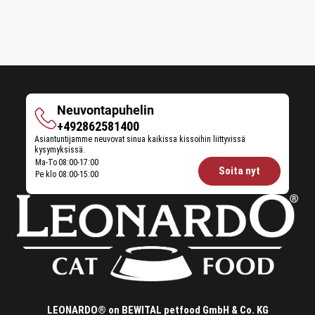
Neuvontapuhelin
Neuvontapuhelin
+492862581400
Asiantuntijamme neuvovat sinua kaikissa kissoihin liittyvissä
kysymyksissä.
Opening
Ma-To
08:00-17:00
Soita nyt
Pe klo
08:00-15:00
hours
Feeding
Advice:
LEONARDO® on BEWITAL petfood GmbH & Co. KG